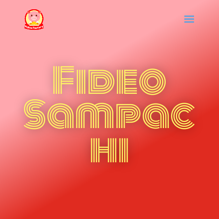
Fideo
Sampac
hi