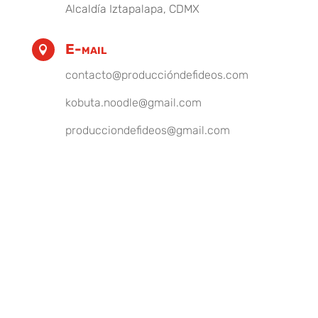
Alcaldía Iztapalapa, CDMX
E-mail

contacto@produccióndefideos.com
kobuta.noodle@gmail.com
producciondefideos@gmail.com