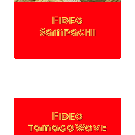
Fideo
Sampachi
Fideo
Tamago Wave