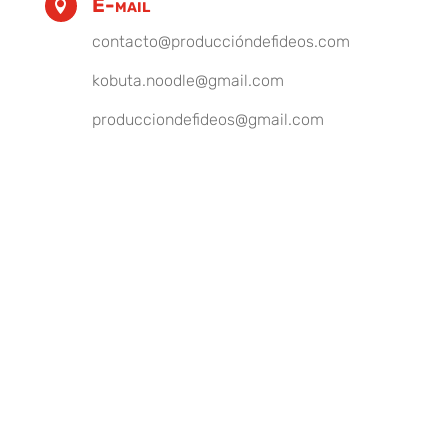
E-mail

contacto@produccióndefideos.com
kobuta.noodle@gmail.com
producciondefideos@gmail.com