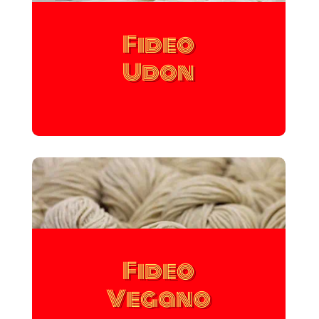
Fideo
Udon
Fideo
Vegano