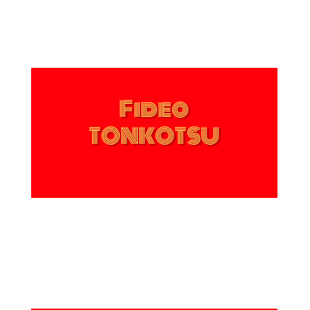
Fideo
TONKOTSU